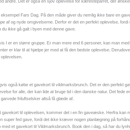
med andre. Det er også en sjov oplevelse for kæresteparret, der ønske
or eksempel Fars Dag. På den måde giver du nemlig ikke bare en gave.
slappe af og nyde omgivelserne. Derfor er det en perfekt oplevelse, fo
 du ikke gå galt i byen med denne gave.
hvis I er en større gruppe. Er man mere end 6 personer, kan man me
r er klar til at hjælpe jer med at få den bedste oplevelse. Derudover k
f oplevelsen.
gvis også købe et gavekort til vildmarksbrunch. Det er den perfekt gave
evelse for alle, der kan lide at bruge tid i den danske natur. Det fede 
garvede friluftselsker altså få glæde af.
t gavekort til oplevelsen, kommer det i en fin gaveæske. Herfra kan 
en super fed gave, fordi det ikke kræver nogen planlægning på forhånd. 
 med et gavekort til Vildmarksbrunch. Book den i dag, så har du lynhur