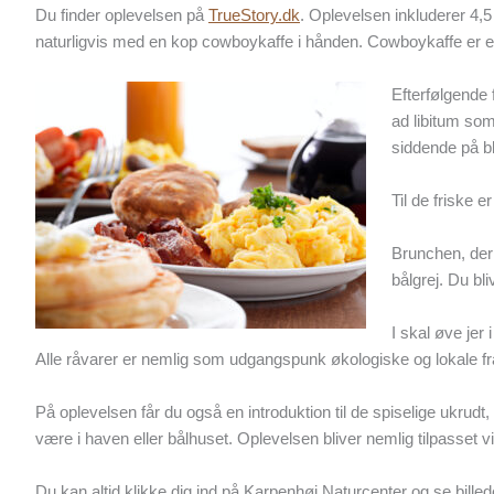
Du finder oplevelsen på
TrueStory.dk
. Oplevelsen inkluderer 4,5
naturligvis med en kop cowboykaffe i hånden. Cowboykaffe er et 
Efterfølgende 
ad libitum som 
siddende på b
Til de friske 
Brunchen, der 
bålgrej. Du bl
I skal øve jer
Alle råvarer er nemlig som udgangspunk økologiske og lokale fr
På oplevelsen får du også en introduktion til de spiselige ukrudt
være i haven eller bålhuset. Oplevelsen bliver nemlig tilpasset v
Du kan altid klikke dig ind på Karpenhøj Naturcenter og se bill