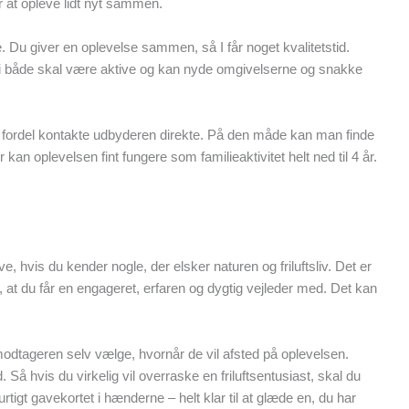
r at opleve lidt nyt sammen.
 Du giver en oplevelse sammen, så I får noget kvalitetstid.
rdi i både skal være aktive og kan nyde omgivelserne og snakke
d fordel kontakte udbyderen direkte. På den måde kan man finde
an oplevelsen fint fungere som familieaktivitet helt ned til 4 år.
, hvis du kender nogle, der elsker naturen og friluftsliv. Det er
er, at du får en engageret, erfaren og dygtig vejleder med. Det kan
modtageren selv vælge, hvornår de vil afsted på oplevelsen.
Så hvis du virkelig vil overraske en friluftsentusiast, skal du
tigt gavekortet i hænderne – helt klar til at glæde en, du har