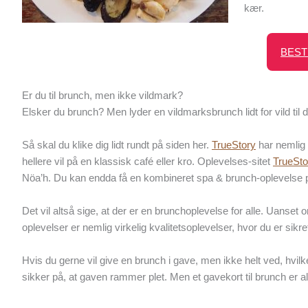
kær.
BEST
Er du til brunch, men ikke vildmark?
Elsker du brunch? Men lyder en vildmarksbrunch lidt for vild til 
Så skal du klike dig lidt rundt på siden her.
TrueStory
har nemlig 
hellere vil på en klassisk café eller kro. Oplevelses-sitet
TrueSto
Nöa’h. Du kan endda få en kombineret spa & brunch-oplevelse
Det vil altså sige, at der er en brunchoplevelse for alle. Uanset o
oplevelser er nemlig virkelig kvalitetsoplevelser, hvor du er sik
Hvis du gerne vil give en brunch i gave, men ikke helt ved, hvi
sikker på, at gaven rammer plet. Men et gavekort til brunch er alt