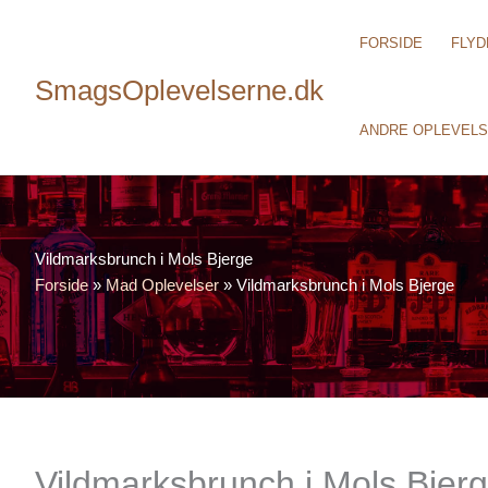
FORSIDE
FLY
SmagsOplevelserne.dk
ANDRE OPLEVEL
Vildmarksbrunch i Mols Bjerge
Forside
»
Mad Oplevelser
»
Vildmarksbrunch i Mols Bjerge
Vildmarksbrunch i Mols Bjer