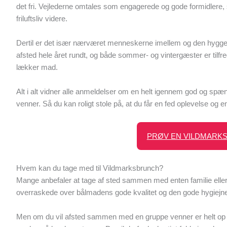
det fri. Vejlederne omtales som engagerede og gode formidlere, s
friluftsliv videre.
Dertil er det især nærværet menneskerne imellem og den hygge
afsted hele året rundt, og både sommer- og vintergæster er tilf
lækker mad.
Alt i alt vidner alle anmeldelser om en helt igennem god og sp
venner. Så du kan roligt stole på, at du får en fed oplevelse o
PRØV EN VILDMARKS
Hvem kan du tage med til Vildmarksbrunch?
Mange anbefaler at tage af sted sammen med enten familie eller v
overraskede over bålmadens gode kvalitet og den gode hygiejne
Men om du vil afsted sammen med en gruppe venner er helt op t