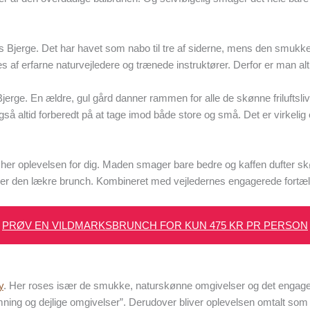
 Bjerge. Det har havet som nabo til tre af siderne, mens den smukke n
es af erfarne naturvejledere og trænede instruktører. Derfor er man a
erge. En ældre, gul gård danner rammen for alle de skønne friluftslivs
så altid forberedt på at tage imod både store og små. Det er virkelig et
 er det her oplevelsen for dig. Maden smager bare bedre og kaffen duft
r den lækre brunch. Kombineret med vejledernes engagerede fortælli
PRØV EN VILDMARKSBRUNCH FOR KUN 475 KR PR PERSON
y
. Her roses især de smukke, naturskønne omgivelser og det engagere
mning og dejlige omgivelser”. Derudover bliver oplevelsen omtalt som 