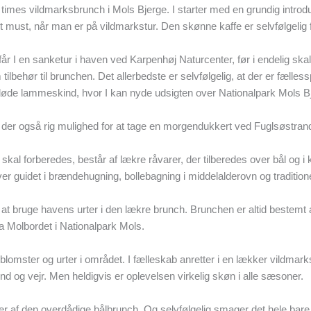
 times vildmarksbrunch i Mols Bjerge. I starter med en grundig introd
must, når man er på vildmarkstur. Den skønne kaffe er selvfølgelig fr
får I en sanketur i haven ved Karpenhøj Naturcenter, før i endelig skal 
tilbehør til brunchen. Det allerbedste er selvfølgelig, at der er fælless
løde lammeskind, hvor I kan nyde udsigten over Nationalpark Mols B
er der også rig mulighed for at tage en morgendukkert ved Fuglsøstran
skal forberedes, består af lækre råvarer, der tilberedes over bål og
iver guidet i brændehugning, bollebagning i middelalderovn og traditione
 i at bruge havens urter i den lækre brunch. Brunchen er altid bestemt
a Molbordet i Nationalpark Mols.
, blomster og urter i området. I fælleskab anretter i en lækker vildmar
ind og vejr. Men heldigvis er oplevelsen virkelig skøn i alle sæsoner.
eder af den overdådige bålbrunch. Og selvfølgelig smager det hele ba