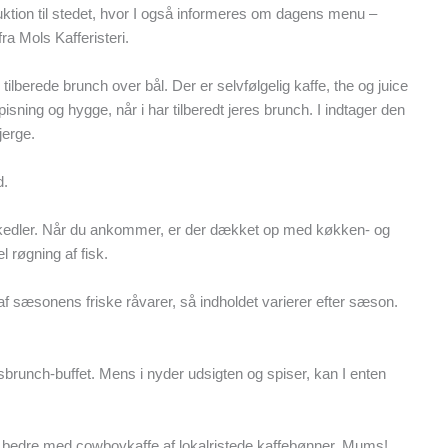
uktion til stedet, hvor I også informeres om dagens menu –
a Mols Kafferisteri.
tilberede brunch over bål. Der er selvfølgelig kaffe, the og juice
pisning og hygge, når i har tilberedt jeres brunch. I indtager den
jerge.
d.
 i kedler. Når du ankommer, er der dækket op med køkken- og
l røgning af fisk.
 af sæsonens friske råvarer, så indholdet varierer efter sæson.
ksbrunch-buffet. Mens i nyder udsigten og spiser, kan I enten
re bedre med cowboykaffe af lokalristede kaffebønner. Mums!