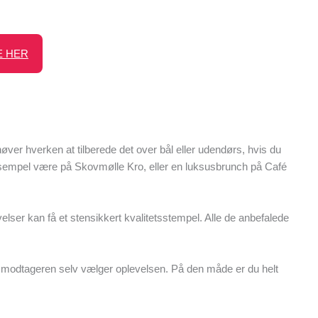
E HER
ver hverken at tilberede det over bål eller udendørs, hvis du
ksempel være på Skovmølle Kro, eller en luksusbrunch på Café
evelser kan få et stensikkert kvalitetsstempel. Alle de anbefalede
or modtageren selv vælger oplevelsen. På den måde er du helt