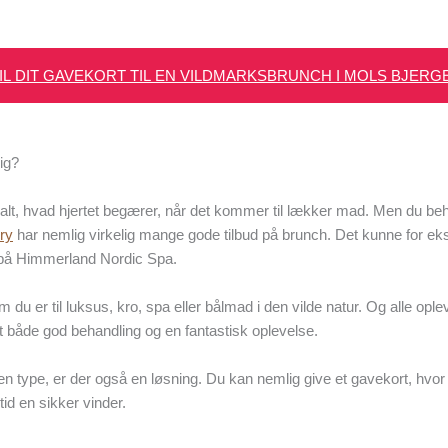
IL DIT GAVEKORT TIL EN VILDMARKSBRUNCH I MOLS BJERG
dig?
alt, hvad hjertet begærer, når det kommer til lækker mad. Men du behø
ry
har nemlig virkelig mange gode tilbud på brunch. Det kunne for e
 på Himmerland Nordic Spa.
m du er til luksus, kro, spa eller bålmad i den vilde natur. Og alle opl
ret både god behandling og en fantastisk oplevelse.
lken type, er der også en løsning. Du kan nemlig give et gavekort, hv
id en sikker vinder.