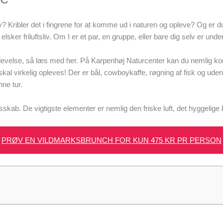
 Kribler det i fingrene for at komme ud i naturen og opleve? Og er d
elsker friluftsliv. Om I er et par, en gruppe, eller bare dig selv er u
levelse, så læs med her. På Karpenhøj Naturcenter kan du nemlig kom
al virkelig opleves! Der er bål, cowboykaffe, røgning af fisk og uden
nne tur.
sskab. De vigtigste elementer er nemlig den friske luft, det hyggelige
PRØV EN VILDMARKSBRUNCH FOR KUN 475 KR PR PERSON