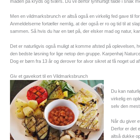
maden på kryds og tværs. Du vil derfor lynhurtigt falde i snak 
Men en vildmarksbrunch er altså også en virkelig fed gave til f
Anmeldelserne fortæller nemlig, at der også er ro og tid til at 
sammen. Så hvis du har en tæt på, der elsker mad og natur, kan
Det er naturligvis også muligt at komme afsted på oplevelsen, 
den bedste løsning for lige netop den gruppe. Karpenhøj Naturcente
Dog er børn fra 13 år og derover for alvor sikret at få noget ud a
Giv et gavekort til en Vildmarksbrunch
Du kan naturli
virkelig en opl
selv den mest 
Når du giver e
Derfor er det 
altså dukke op