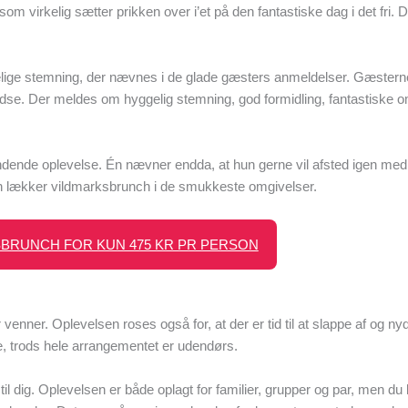
om virkelig sætter prikken over i’et på den fantastiske dag i det fri.
lige stemning, der nævnes i de glade gæsters anmeldelser. Gæstern
redse. Der meldes om hyggelig stemning, god formidling, fantastiske 
ændende oplevelse. Én nævner endda, at hun gerne vil afsted igen me
g en lækker vildmarksbrunch i de smukkeste omgivelser.
BRUNCH FOR KUN 475 KR PR PERSON
enner. Oplevelsen roses også for, at der er tid til at slappe af og 
, trods hele arrangementet er udendørs.
il dig. Oplevelsen er både oplagt for familier, grupper og par, men