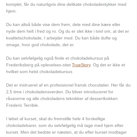
komplet, får du naturligvis dine delikate chokoladestykker med
hjem.
Du kan altså både vise dem frem, dele med dine kære eller
nyde dem helt i fred og ro. Og du er slet ikke i tvivl om, at det er
kvalitetschokolade, I arbejder med. Du kan både dufte og
smage, hvor god chokolade, det er.
Du kan selvfølgelig også finde et chokoladekursus på
Frederiksberg på oplevelses-sitet
TrueStory
. Og det er ikke et
hvilket som helst chokoladekursus.
Det er instrueret af en professionel fransk chocolatier. Her får du
2,5 time i chokoladensverden. Du bliver introduceret for
råvarerne og alle chokoladens teknikker af dessertkokken
Frederic Terrible.
I løbet af kurset, skal du fremstille hele 4 forskellige
chokoladebarer, som du selvfølgelig må tage med hjem efter
kurset. Men det bedste er næsten, at du efter kurset modtager