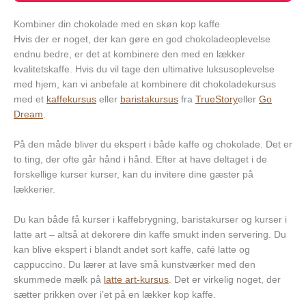
Kombiner din chokolade med en skøn kop kaffe
Hvis der er noget, der kan gøre en god chokoladeoplevelse
endnu bedre, er det at kombinere den med en lækker
kvalitetskaffe. Hvis du vil tage den ultimative luksusoplevelse
med hjem, kan vi anbefale at kombinere dit chokoladekursus
med et
kaffekursus
eller
baristakursus
fra
TrueStory
eller
Go
Dream
.
På den måde bliver du ekspert i både kaffe og chokolade. Det er
to ting, der ofte går hånd i hånd. Efter at have deltaget i de
forskellige kurser kurser, kan du invitere dine gæster på
lækkerier.
Du kan både få kurser i kaffebrygning, baristakurser og kurser i
latte art – altså at dekorere din kaffe smukt inden servering. Du
kan blive ekspert i blandt andet sort kaffe, café latte og
cappuccino. Du lærer at lave små kunstværker med den
skummede mælk på
latte art-kursus
. Det er virkelig noget, der
sætter prikken over i’et på en lækker kop kaffe.