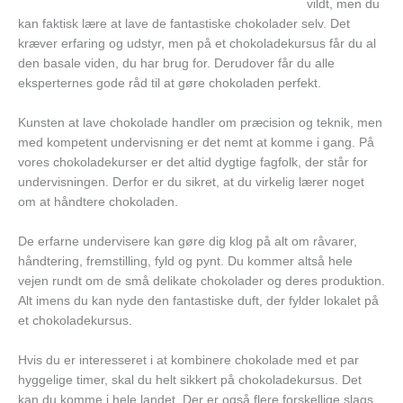
vildt, men du
kan faktisk lære at lave de fantastiske chokolader selv. Det
kræver erfaring og udstyr, men på et chokoladekursus får du al
den basale viden, du har brug for. Derudover får du alle
eksperternes gode råd til at gøre chokoladen perfekt.
Kunsten at lave chokolade handler om præcision og teknik, men
med kompetent undervisning er det nemt at komme i gang. På
vores chokoladekurser er det altid dygtige fagfolk, der står for
undervisningen. Derfor er du sikret, at du virkelig lærer noget
om at håndtere chokoladen.
De erfarne undervisere kan gøre dig klog på alt om råvarer,
håndtering, fremstilling, fyld og pynt. Du kommer altså hele
vejen rundt om de små delikate chokolader og deres produktion.
Alt imens du kan nyde den fantastiske duft, der fylder lokalet på
et chokoladekursus.
Hvis du er interesseret i at kombinere chokolade med et par
hyggelige timer, skal du helt sikkert på chokoladekursus. Det
kan du komme i hele landet. Der er også flere forskellige slags