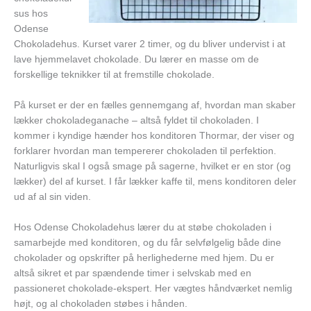
sus hos
Odense
Chokoladehus. Kurset varer 2 timer, og du bliver undervist i at
lave hjemmelavet chokolade. Du lærer en masse om de
forskellige teknikker til at fremstille chokolade.
På kurset er der en fælles gennemgang af, hvordan man skaber
lækker chokoladeganache – altså fyldet til chokoladen. I
kommer i kyndige hænder hos konditoren Thormar, der viser og
forklarer hvordan man tempererer chokoladen til perfektion.
Naturligvis skal I også smage på sagerne, hvilket er en stor (og
lækker) del af kurset. I får lækker kaffe til, mens konditoren deler
ud af al sin viden.
Hos Odense Chokoladehus lærer du at støbe chokoladen i
samarbejde med konditoren, og du får selvfølgelig både dine
chokolader og opskrifter på herlighederne med hjem. Du er
altså sikret et par spændende timer i selvskab med en
passioneret chokolade-ekspert. Her vægtes håndværket nemlig
højt, og al chokoladen støbes i hånden.