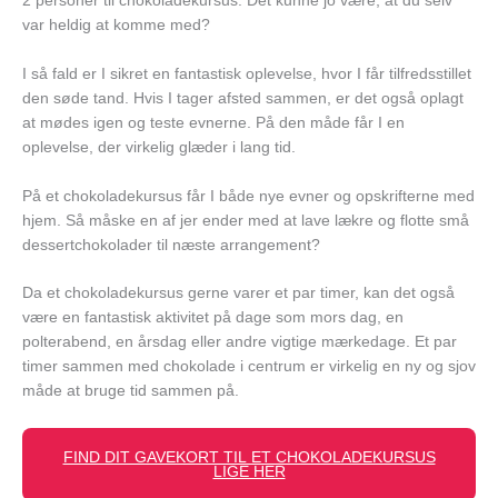
2 personer til chokoladekursus. Det kunne jo være, at du selv
var heldig at komme med?
I så fald er I sikret en fantastisk oplevelse, hvor I får tilfredsstillet
den søde tand. Hvis I tager afsted sammen, er det også oplagt
at mødes igen og teste evnerne. På den måde får I en
oplevelse, der virkelig glæder i lang tid.
På et chokoladekursus får I både nye evner og opskrifterne med
hjem. Så måske en af jer ender med at lave lækre og flotte små
dessertchokolader til næste arrangement?
Da et chokoladekursus gerne varer et par timer, kan det også
være en fantastisk aktivitet på dage som mors dag, en
polterabend, en årsdag eller andre vigtige mærkedage. Et par
timer sammen med chokolade i centrum er virkelig en ny og sjov
måde at bruge tid sammen på.
FIND DIT GAVEKORT TIL ET CHOKOLADEKURSUS
LIGE HER