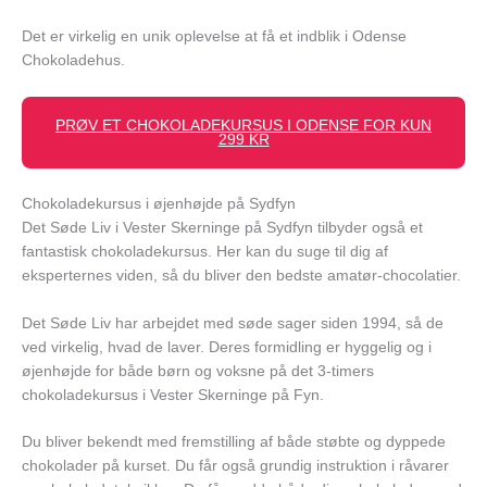
Det er virkelig en unik oplevelse at få et indblik i Odense
Chokoladehus.
PRØV ET CHOKOLADEKURSUS I ODENSE FOR KUN
299 KR
Chokoladekursus i øjenhøjde på Sydfyn
Det Søde Liv i Vester Skerninge på Sydfyn tilbyder også et
fantastisk chokoladekursus. Her kan du suge til dig af
eksperternes viden, så du bliver den bedste amatør-chocolatier.
Det Søde Liv har arbejdet med søde sager siden 1994, så de
ved virkelig, hvad de laver. Deres formidling er hyggelig og i
øjenhøjde for både børn og voksne på det 3-timers
chokoladekursus i Vester Skerninge på Fyn.
Du bliver bekendt med fremstilling af både støbte og dyppede
chokolader på kurset. Du får også grundig instruktion i råvarer