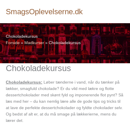
SmagsOplevelserne.dk
Chokoladekursus
Forside
»
Madkurser
»
Chokoladekursus
Chokoladekursus
Chokoladekursus:
Løber tænderne i vand, når du tænker på
lækker, smagfuld chokolade? Er du vild med lækre og flotte
dessertchokolader med skønt fyld og imponerende flot pynt? Så
læs med her – du kan nemlig lære alle de gode tips og tricks til
at lave de perfekte dessertchokolader og fyldte chokolader selv.
Og bedst af alt er, at du må smage på lækkerierne, mens du
lærer det.