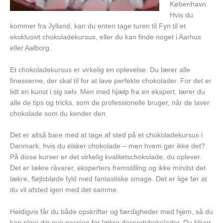
København.
Hvis du
kommer fra Jylland, kan du enten tage turen til Fyn til et
eksklusivt chokoladekursus, eller du kan finde noget i Aarhus
eller Aalborg.
Et chokoladekursus er virkelig en oplevelse. Du lærer alle
finesserne, der skal til for at lave perfekte chokolader. For det er
lidt en kunst i sig selv. Men med hjælp fra en ekspert, lærer du
alle de tips og tricks, som de professionelle bruger, når de laver
chokolade som du kender den.
Det er altså bare med at tage af sted på et chokoladekursus i
Danmark, hvis du elsker chokolade – men hvem gør ikke det?
På disse kurser er det virkelig kvalitetschokolade, du oplever.
Det er lækre råvarer, eksperters fremstilling og ikke mindst det
lækre, fløjlsbløde fyld med fantastiske smage. Det er lige før at
du vil afsted igen med det samme.
Heldigvis får du både opskrifter og færdigheder med hjem, så du
kan pleje din nye passion for lækre dessertchokolader. Du bliver