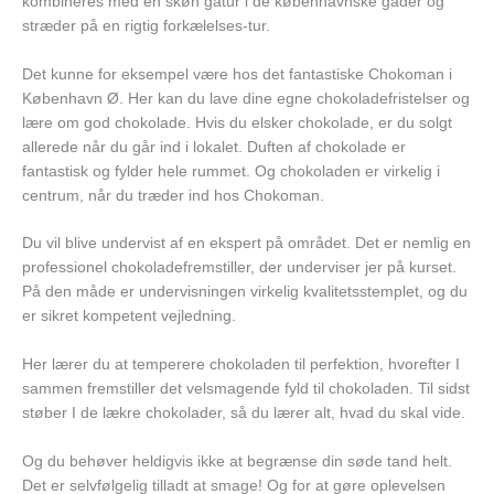
kombineres med en skøn gåtur i de københavnske gader og
stræder på en rigtig forkælelses-tur.
Det kunne for eksempel være hos det fantastiske Chokoman i
København Ø. Her kan du lave dine egne chokoladefristelser og
lære om god chokolade. Hvis du elsker chokolade, er du solgt
allerede når du går ind i lokalet. Duften af chokolade er
fantastisk og fylder hele rummet. Og chokoladen er virkelig i
centrum, når du træder ind hos Chokoman.
Du vil blive undervist af en ekspert på området. Det er nemlig en
professionel chokoladefremstiller, der underviser jer på kurset.
På den måde er undervisningen virkelig kvalitetsstemplet, og du
er sikret kompetent vejledning.
Her lærer du at temperere chokoladen til perfektion, hvorefter I
sammen fremstiller det velsmagende fyld til chokoladen. Til sidst
støber I de lækre chokolader, så du lærer alt, hvad du skal vide.
Og du behøver heldigvis ikke at begrænse din søde tand helt.
Det er selvfølgelig tilladt at smage! Og for at gøre oplevelsen