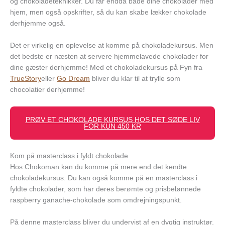
og chokoladeteknikker. Du får endda både dine chokolader med
hjem, men også opskrifter, så du kan skabe lækker chokolade
derhjemme også.
Det er virkelig en oplevelse at komme på chokoladekursus. Men
det bedste er næsten at servere hjemmelavede chokolader for
dine gæster derhjemme! Med et chokoladekursus på Fyn fra
TrueStory
eller
Go Dream
bliver du klar til at trylle som
chocolatier derhjemme!
PRØV ET CHOKOLADE KURSUS HOS DET SØDE LIV
FOR KUN 450 KR
Kom på masterclass i fyldt chokolade
Hos Chokoman kan du komme på mere end det kendte
chokoladekursus. Du kan også komme på en masterclass i
fyldte chokolader, som har deres berømte og prisbelønnede
raspberry ganache-chokolade som omdrejningspunkt.
På denne masterclass bliver du undervist af en dygtig instruktør.