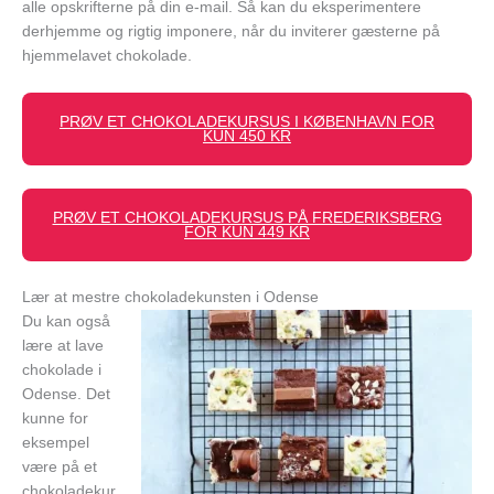
alle opskrifterne på din e-mail. Så kan du eksperimentere
derhjemme og rigtig imponere, når du inviterer gæsterne på
hjemmelavet chokolade.
PRØV ET CHOKOLADEKURSUS I KØBENHAVN FOR
KUN 450 KR
PRØV ET CHOKOLADEKURSUS PÅ FREDERIKSBERG
FOR KUN 449 KR
Lær at mestre chokoladekunsten i Odense
Du kan også
lære at lave
chokolade i
Odense. Det
kunne for
eksempel
være på et
chokoladekur