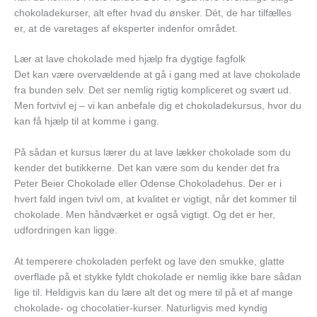
chokoladekurser, alt efter hvad du ønsker. Dét, de har tilfælles
er, at de varetages af eksperter indenfor området.
Lær at lave chokolade med hjælp fra dygtige fagfolk
Det kan være overvældende at gå i gang med at lave chokolade
fra bunden selv. Det ser nemlig rigtig kompliceret og svært ud.
Men fortvivl ej – vi kan anbefale dig et chokoladekursus, hvor du
kan få hjælp til at komme i gang.
På sådan et kursus lærer du at lave lækker chokolade som du
kender det butikkerne. Det kan være som du kender det fra
Peter Beier Chokolade eller Odense Chokoladehus. Der er i
hvert fald ingen tvivl om, at kvalitet er vigtigt, når det kommer til
chokolade. Men håndværket er også vigtigt. Og det er her,
udfordringen kan ligge.
At temperere chokoladen perfekt og lave den smukke, glatte
overflade på et stykke fyldt chokolade er nemlig ikke bare sådan
lige til. Heldigvis kan du lære alt det og mere til på et af mange
chokolade- og chocolatier-kurser. Naturligvis med kyndig