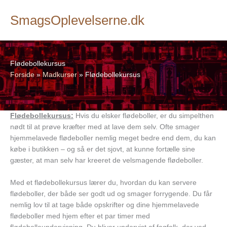
SmagsOplevelserne.dk
Flødebollekursus
Forside
»
Madkurser
»
Flødebollekursus
Flødebollekursus:
Hvis du elsker flødeboller, er du simpelthen
nødt til at prøve kræfter med at lave dem selv. Ofte smager
hjemmelavede flødeboller nemlig meget bedre end dem, du kan
købe i butikken – og så er det sjovt, at kunne fortælle sine
gæster, at man selv har kreeret de velsmagende flødeboller.
Med et flødebollekursus lærer du, hvordan du kan servere
flødeboller, der både ser godt ud og smager forrygende. Du får
nemlig lov til at tage både opskrifter og dine hjemmelavede
flødeboller med hjem efter et par timer med