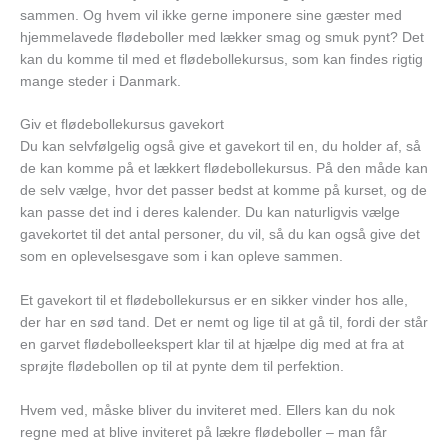
sammen. Og hvem vil ikke gerne imponere sine gæster med
hjemmelavede flødeboller med lækker smag og smuk pynt? Det
kan du komme til med et flødebollekursus, som kan findes rigtig
mange steder i Danmark.
Giv et flødebollekursus gavekort
Du kan selvfølgelig også give et gavekort til en, du holder af, så
de kan komme på et lækkert flødebollekursus. På den måde kan
de selv vælge, hvor det passer bedst at komme på kurset, og de
kan passe det ind i deres kalender. Du kan naturligvis vælge
gavekortet til det antal personer, du vil, så du kan også give det
som en oplevelsesgave som i kan opleve sammen.
Et gavekort til et flødebollekursus er en sikker vinder hos alle,
der har en sød tand. Det er nemt og lige til at gå til, fordi der står
en garvet flødebolleekspert klar til at hjælpe dig med at fra at
sprøjte flødebollen op til at pynte dem til perfektion.
Hvem ved, måske bliver du inviteret med. Ellers kan du nok
regne med at blive inviteret på lækre flødeboller – man får