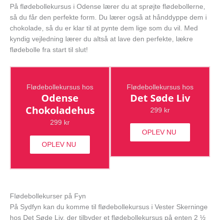
På flødebollekursus i Odense lærer du at sprøjte flødebollerne,
så du får den perfekte form. Du lærer også at hånddyppe dem i
chokolade, så du er klar til at pynte dem lige som du vil. Med
kyndig vejledning lærer du altså at lave den perfekte, lækre
flødebolle fra start til slut!
Flødebollekursus hos
Flødebollekursus hos
Odense
Det Søde Liv
Chokoladehus
299 kr
299 kr
OPLEV NU
OPLEV NU
Flødebollekurser på Fyn
På Sydfyn kan du komme til flødebollekursus i Vester Skerninge
hos Det Søde Liv, der tilbyder et flødebollekursus på enten 2 ½