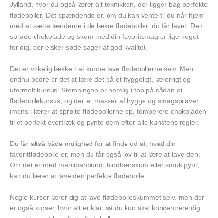
Jylland, hvor du også lærer alt teknikken, der ligger bag perfekte
flødeboller. Det spændende er, om du kan vente til du når hjem
med at sætte tænderne i de lækre flødeboller, du får lavet. Den
sprøde chokolade og skum med din favoritsmag er lige noget
for dig, der elsker søde sager af god kvalitet.
Det er virkelig lækkert at kunne lave flødebollerne selv. Men
endnu bedre er det at lære det på et hyggeligt, lærerrigt og
uformelt kursus. Stemningen er nemlig i top på sådan et
flødebollekursus, og der er masser af hygge og smagsprøver
imens i lærer at sprøjte flødebollerne op, temperere chokoladen
til et perfekt overtræk og pynte dem efter alle kunstens regler.
Du får altså både mulighed for at finde ud af, hvad din
favoritflødebolle er, men du får også lov til at lære at lave den.
Om det er med marcipanbund, hindbærskum eller smuk pynt,
kan du lærer at lave den perfekte flødebolle.
Nogle kurser lærer dig at lave flødebolleskummet selv, men der
er også kurser, hvor alt er klar, så du kun skal koncentrere dig