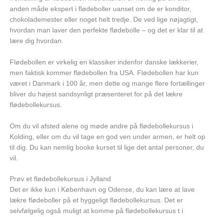
anden måde ekspert i flødeboller uanset om de er konditor,
chokolademester eller noget helt tredje. De ved lige nøjagtigt,
hvordan man laver den perfekte flødebolle – og det er klar til at
lære dig hvordan.
Flødebollen er virkelig en klassiker indenfor danske lækkerier,
men faktisk kommer flødebollen fra USA. Flødebollen har kun
været i Danmark i 100 år, men dette og mange flere fortællinger
bliver du højest sandsynligt præsenteret for på det lækre
flødebollekursus.
Om du vil afsted alene og møde andre på flødebollekursus i
Kolding, eller om du vil tage en god ven under armen, er helt op
til dig. Du kan nemlig booke kurset til lige det antal personer, du
vil.
Prøv et flødebollekursus i Jylland
Det er ikke kun i København og Odense, du kan lære at lave
lækre flødeboller på et hyggeligt flødebollekursus. Det er
selvfølgelig også muligt at komme på flødebollekursus t i