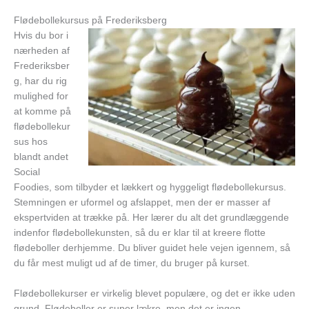
Flødebollekursus på Frederiksberg
Hvis du bor i
nærheden af
Frederiksber
g, har du rig
mulighed for
at komme på
flødebollekur
sus hos
blandt andet
Social
Foodies, som tilbyder et lækkert og hyggeligt flødebollekursus.
Stemningen er uformel og afslappet, men der er masser af
ekspertviden at trække på. Her lærer du alt det grundlæggende
indenfor flødebollekunsten, så du er klar til at kreere flotte
flødeboller derhjemme. Du bliver guidet hele vejen igennem, så
du får mest muligt ud af de timer, du bruger på kurset.
Flødebollekurser er virkelig blevet populære, og det er ikke uden
grund. Flødeboller er super lækre, men det er ingen