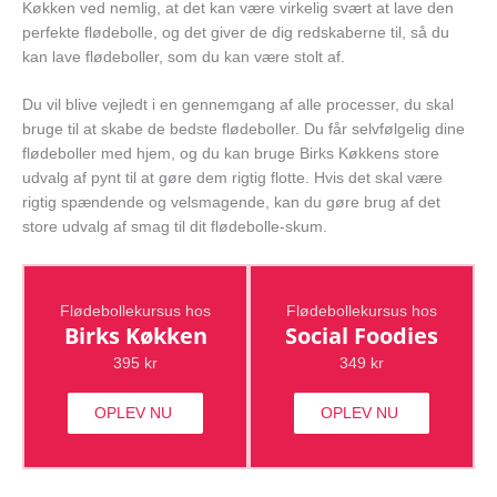
Køkken ved nemlig, at det kan være virkelig svært at lave den
perfekte flødebolle, og det giver de dig redskaberne til, så du
kan lave flødeboller, som du kan være stolt af.
Du vil blive vejledt i en gennemgang af alle processer, du skal
bruge til at skabe de bedste flødeboller. Du får selvfølgelig dine
flødeboller med hjem, og du kan bruge Birks Køkkens store
udvalg af pynt til at gøre dem rigtig flotte. Hvis det skal være
rigtig spændende og velsmagende, kan du gøre brug af det
store udvalg af smag til dit flødebolle-skum.
Flødebollekursus hos
Flødebollekursus hos
Birks Køkken
Social Foodies
395 kr
349 kr
OPLEV NU
OPLEV NU