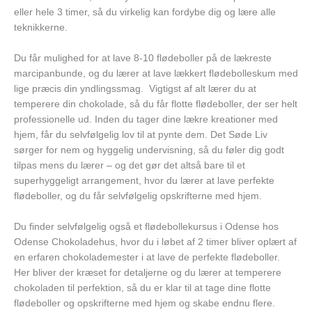
eller hele 3 timer, så du virkelig kan fordybe dig og lære alle
teknikkerne.
Du får mulighed for at lave 8-10 flødeboller på de lækreste
marcipanbunde, og du lærer at lave lækkert flødebolleskum med
lige præcis din yndlingssmag. Vigtigst af alt lærer du at
temperere din chokolade, så du får flotte flødeboller, der ser helt
professionelle ud. Inden du tager dine lækre kreationer med
hjem, får du selvfølgelig lov til at pynte dem. Det Søde Liv
sørger for nem og hyggelig undervisning, så du føler dig godt
tilpas mens du lærer – og det gør det altså bare til et
superhyggeligt arrangement, hvor du lærer at lave perfekte
flødeboller, og du får selvfølgelig opskrifterne med hjem.
Du finder selvfølgelig også et flødebollekursus i Odense hos
Odense Chokoladehus, hvor du i løbet af 2 timer bliver oplært af
en erfaren chokolademester i at lave de perfekte flødeboller.
Her bliver der kræset for detaljerne og du lærer at temperere
chokoladen til perfektion, så du er klar til at tage dine flotte
flødeboller og opskrifterne med hjem og skabe endnu flere.