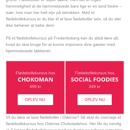
hemmelighed at de hjemmelavede bare lige er en tand bedre –
især, hvis man har helt styr på teknikken. Med et
flødebollekursus er du klar til at lave flødeboller selv, så du slet
ikke behøver at købe dem.
På et flødebollekursus på Frederiksberg kan du altså lære alt,
hvad du skal bruge for at kunne imponere dine gæster med
hjemmelavede lækkerier.
Flødebollekursus hos
Flødebollekursus hos
CHOKOMAN
SOCIAL FOODIES
499 kr
349 kr
OPLEV NU
OPLEV NU
Vil du lære at lave flødeboller i Odense? Så skal du overveje et
flødebollekursus hos Odense Chokoladehus. Her får du nemlig