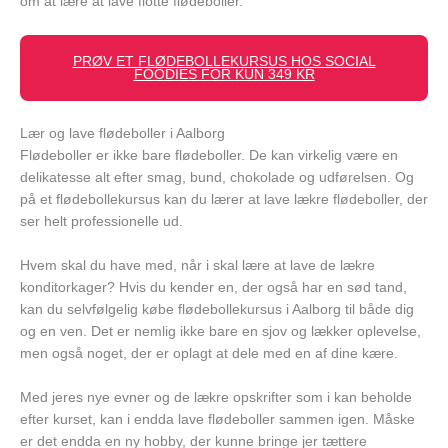
om at lære at lave flotte flødeboller.
PRØV ET FLØDEBOLLEKURSUS HOS SOCIAL
FOODIES FOR KUN 349 KR
Lær og lave flødeboller i Aalborg
Flødeboller er ikke bare flødeboller. De kan virkelig være en
delikatesse alt efter smag, bund, chokolade og udførelsen. Og
på et flødebollekursus kan du lærer at lave lækre flødeboller, der
ser helt professionelle ud.
Hvem skal du have med, når i skal lære at lave de lækre
konditorkager? Hvis du kender en, der også har en sød tand,
kan du selvfølgelig købe flødebollekursus i Aalborg til både dig
og en ven. Det er nemlig ikke bare en sjov og lækker oplevelse,
men også noget, der er oplagt at dele med en af dine kære.
Med jeres nye evner og de lækre opskrifter som i kan beholde
efter kurset, kan i endda lave flødeboller sammen igen. Måske
er det endda en ny hobby, der kunne bringe jer tættere