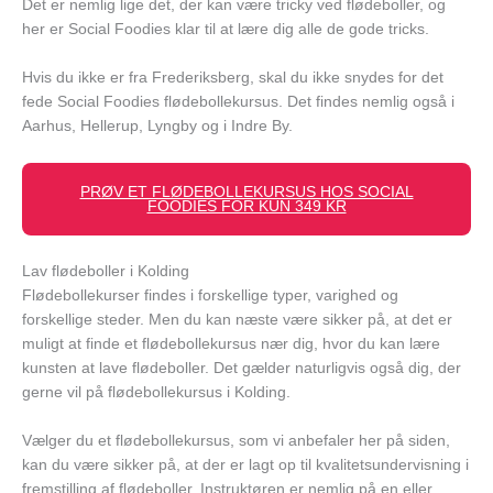
Det er nemlig lige det, der kan være tricky ved flødeboller, og
her er Social Foodies klar til at lære dig alle de gode tricks.
Hvis du ikke er fra Frederiksberg, skal du ikke snydes for det
fede Social Foodies flødebollekursus. Det findes nemlig også i
Aarhus, Hellerup, Lyngby og i Indre By.
PRØV ET FLØDEBOLLEKURSUS HOS SOCIAL
FOODIES FOR KUN 349 KR
Lav flødeboller i Kolding
Flødebollekurser findes i forskellige typer, varighed og
forskellige steder. Men du kan næste være sikker på, at det er
muligt at finde et flødebollekursus nær dig, hvor du kan lære
kunsten at lave flødeboller. Det gælder naturligvis også dig, der
gerne vil på flødebollekursus i Kolding.
Vælger du et flødebollekursus, som vi anbefaler her på siden,
kan du være sikker på, at der er lagt op til kvalitetsundervisning i
fremstilling af flødeboller. Instruktøren er nemlig på en eller