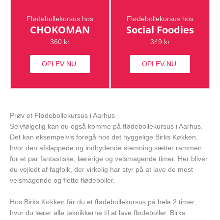
Flødebollekursus hos
Flødebollekursus hos
CHOKOMAN
Social Foodies
360 kr
349 kr
OPLEV NU
OPLEV NU
Prøv et Flødebollekursus i Aarhus
Selvfølgelig kan du også komme på flødebollekursus i Aarhus.
Det kan eksempelvis foregå hos det hyggelige Birks Køkken,
hvor den afslappede og indbydende stemning sætter rammen
for et par fantastiske, lærerige og velsmagende timer. Her bliver
du vejledt af fagfolk, der virkelig har styr på at lave de mest
velsmagende og flotte flødeboller.
Hos Birks Køkken får du et flødebollekursus på hele 2 timer,
hvor du lærer alle teknikkerne til at lave flødeboller. Birks