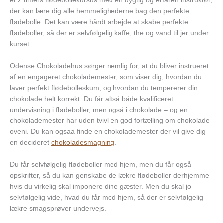
et 2 timers flødebollekursus med en dygtig og erfaren instruktør,
der kan lære dig alle hemmelighederne bag den perfekte
flødebolle. Det kan være hårdt arbejde at skabe perfekte
flødeboller, så der er selvfølgelig kaffe, the og vand til jer under
kurset.
Odense Chokoladehus sørger nemlig for, at du bliver instrueret
af en engageret chokolademester, som viser dig, hvordan du
laver perfekt flødebolleskum, og hvordan du tempererer din
chokolade helt korrekt. Du får altså både kvalificeret
undervisning i flødeboller, men også i chokolade – og en
chokolademester har uden tvivl en god fortælling om chokolade
oveni. Du kan ogsaa finde en chokolademester der vil give dig
en decideret
chokoladesmagning
.
Du får selvfølgelig flødeboller med hjem, men du får også
opskrifter, så du kan genskabe de lækre flødeboller derhjemme
hvis du virkelig skal imponere dine gæster. Men du skal jo
selvfølgelig vide, hvad du får med hjem, så der er selvfølgelig
lækre smagsprøver undervejs.