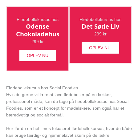
Flødebollekursus hos
Flødebollekursus hos
Odense
Det Søde Liv
Chokoladehus
299 kr
299 kr
OPLEV NU
OPLEV NU
Flødebollekursus hos Social Foodies
Hvis du gerne vil lære at lave flødeboller på en lækker,
professionel måde, kan du tage på flødebollekursus hos Social
Foodies, som er et koncept for madelskere, som også har et
bæredygtigt og socialt formål.
Her får du en hel times fokuseret flødebollekursus, hvor du både
kan bruge færdig- og hjemmelavet skum på de lækre